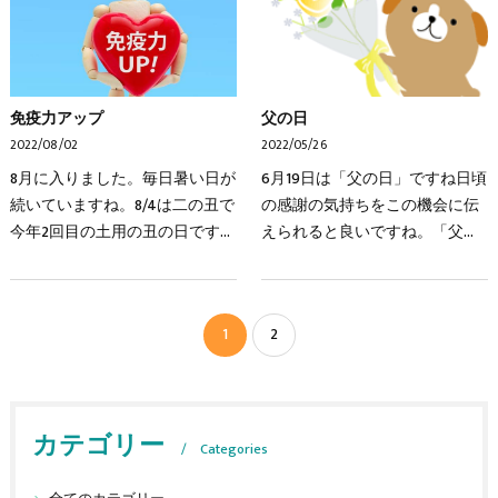
免疫力アップ
父の日
2022/08/02
2022/05/26
8月に入りました。毎日暑い日が
6月19日は「父の日」ですね日頃
続いていますね。8/4は二の丑で
の感謝の気持ちをこの機会に伝
今年2回目の土用の丑の日です。
えられると良いですね。「父の
7/23の一の丑の日にうなぎを食
日」は「母の日」と同じくアメ
べられなかった方は、是非、今
リカから伝わりました。ソノラ
度は食べて暑い夏を乗り切りま
というアメリカ人女性が、「母
1
2
しょう。そして、8/…
の日」があるなら「父…
カテゴリー
Categories