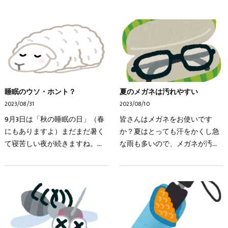
睡眠のウソ・ホント？
夏のメガネは汚れやすい
2023/08/31
2023/08/10
9月3日は「秋の睡眠の日」（春
皆さんはメガネをお使いです
にもありますよ）まだまだ暑く
か？夏はとっても汗をかくし急
て寝苦しい夜が続きますね。睡
な雨も多いので、メガネが汚れ
眠中は脳内の老廃物の除去や、
やすい季節です。汗や雨のほか
記憶の定着など様々なことが行
にも花粉やホコリ、化粧品など
われています。また日々研究が
いろんな汚れが付着するので定
進むなか、今まで常識…
期的にきれいにしたいで…