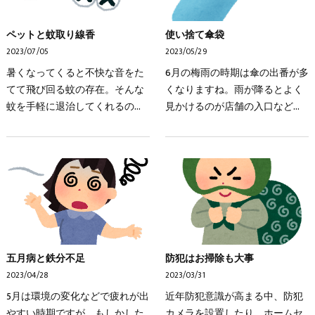
ペットと蚊取り線香
使い捨て傘袋
2023/07/05
2023/05/29
暑くなってくると不快な音をた
6月の梅雨の時期は傘の出番が多
てて飛び回る蚊の存在。そんな
くなりますね。雨が降るとよく
蚊を手軽に退治してくれるのが
見かけるのが店舗の入口などに
蚊取り線香（蚊取り器）です
設置される「使い捨て傘袋」。
が、もしかしたらお家のペット
その横に置いてあるゴミ箱をみ
に影響を及ぼすかも知れませ
ると、傘袋が入りきらずにあふ
ん。市販されている多くの…
れていたり、誤って2…
五月病と鉄分不足
防犯はお掃除も大事
2023/04/28
2023/03/31
5月は環境の変化などで疲れが出
近年防犯意識が高まる中、防犯
やすい時期ですが、もしかした
カメラを設置したり、ホームセ