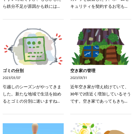
ら鉄分不足が原因かも鉄には全
キュリティを契約するお宅も多
身の細胞や組織に酸素を送る役
くなりました。ホームセンター
割があるため、鉄分が不足する
にもいろんな種類の防犯グッズ
と体内が酸欠状態となり、さま
が並んでいますよね。でも防犯
ざまな症状が現れます…
対策をするなら、実は…
ゴミの分別
空き家の管理
2023/03/07
2023/01/31
引越しのシーズンがやってきま
近年空き家が増え続けていて、
した。新たな地域で生活を始め
30年で2倍近く増加しているそう
るとゴミの分別に迷いますね。
です。空き家であってもきちん
名古屋市はゴミ分別に厳しい地
と管理されていれば問題ありま
域と言われているので、慣れな
せんがそうでない場合は様々な
いと少し大変かも知れません。
問題が発生します・放火・悪
特にスプレー缶や電池…
臭・倒壊の恐れ・不法侵…