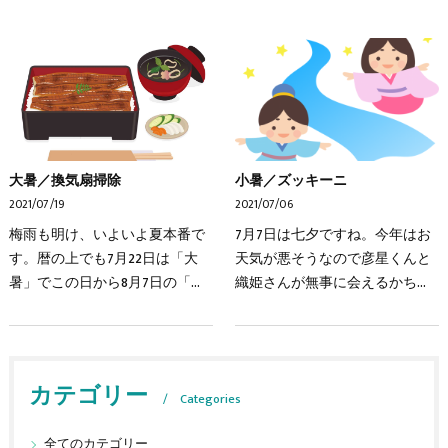
大暑／換気扇掃除
小暑／ズッキーニ
2021/07/19
2021/07/06
梅雨も明け、いよいよ夏本番で
7月7日は七夕ですね。今年はお
す。暦の上でも7月22日は「大
天気が悪そうなので彦星くんと
暑」でこの日から8月7日の「立
織姫さんが無事に会えるかちょ
秋」までが一年で一番暑い時期
っと心配です。さて、7月7日は
とされています。この暑い時期
二十四節気の小暑です。これか
を上手に乗り切るには栄養満点
ら暑さが本格的になっていきま
の天ぷらを食べるといい…
す。次の二十四節季の…
カテゴリー
Categories
全てのカテゴリー