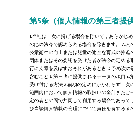
第5条（個人情報の第三者提
1.当社は，次に掲げる場合を除いて，あらか
の他の法令で認められる場合を除きます。 A.
公衆衛生の向上または児童の健全な育成の推進の
団体またはその委託を受けた者が法令の定める
行に支障を及ぼすおそれがあるとき D.予め次
含むこと b.第三者に提供されるデータの項目 c
受け付ける方法 2.前項の定めにかかわらず，
範囲内において個人情報の取扱いの全部または一
定の者との間で共同して利用する場合であって
び当該個人情報の管理について責任を有する者