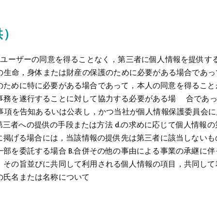
供）
じめユーザーの同意を得ることなく，第三者に個人情報を提供す
人の生命，身体または財産の保護のために必要がある場合であって
ために特に必要がある場合であって，本人の同意を得ることが
事務を遂行することに対して協力する必要がある場 合であっ
の事項を告知あるいは公表し，かつ当社が個人情報保護委員会に
.第三者への提供の手段または方法 d.の求めに応じて個人情報
次に掲げる場合には，当該情報の提供先は第三者に該当しないもの
部を委託する場合 B.合併その他の事由による事業の承継に伴っ
，その旨並びに共同して利用される個人情報の項目，共同して
の氏名または名称について