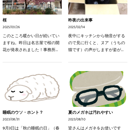
桜
昨夜の出来事
2025/03/26
2025/02/14
このところ暖かい日が続いてい
夜中にキッチンから物音がする
ますね。昨日は名古屋で桜の開
ので見に行くと、ヌア（うちの
花が発表されました！事務所か
猫です）の声がしますが姿が有
ら近い東区の高岳から白壁まで
りません。呼びながら探すとダ
の間の「オオカンザクラの並木
ンボール箱の中から声がしま
道」は先週末は満開で、お散歩
す。夜中にダンボール箱で遊ん
がてらお花見をしてい…
でいて蓋が閉まり出られ…
睡眠のウソ・ホント？
夏のメガネは汚れやすい
2023/08/31
2023/08/10
9月3日は「秋の睡眠の日」（春
皆さんはメガネをお使いです