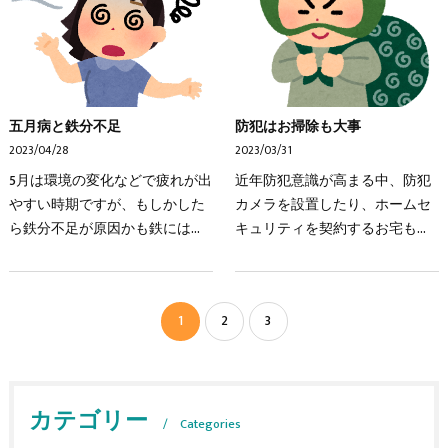
ん。市販されている多くの…
れていたり、誤って2…
五月病と鉄分不足
防犯はお掃除も大事
2023/04/28
2023/03/31
5月は環境の変化などで疲れが出
近年防犯意識が高まる中、防犯
やすい時期ですが、もしかした
カメラを設置したり、ホームセ
ら鉄分不足が原因かも鉄には全
キュリティを契約するお宅も多
身の細胞や組織に酸素を送る役
くなりました。ホームセンター
割があるため、鉄分が不足する
にもいろんな種類の防犯グッズ
と体内が酸欠状態となり、さま
が並んでいますよね。でも防犯
1
2
3
ざまな症状が現れます…
対策をするなら、実は…
カテゴリー
Categories