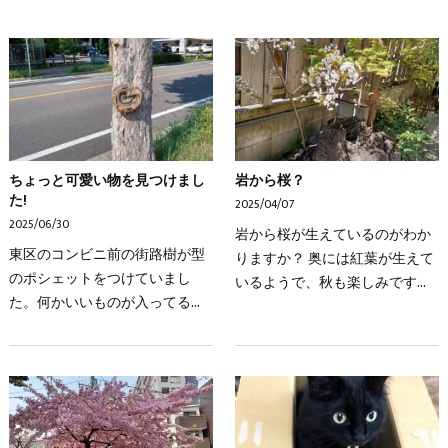
ちょっと可愛い物を見つけまし
岩から桜？
た!
2025/04/07
2025/06/30
岩から桜が生えているのがわか
東区のコンビニ前の街路樹が型
りますか？ 奥には紅葉が生えて
のポシェットをつけていまし
いるようで、秋も楽しみです。
た。何かいいものが入ってるか
横から撮ってみました。今日は
な・・・・
名古屋市立の小学校の入学式で
したね。お天気も良くてよかっ
たです。親子で学校へ…