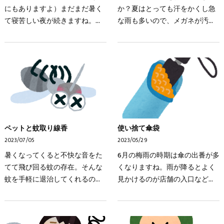
にもありますよ）まだまだ暑く
か？夏はとっても汗をかくし急
て寝苦しい夜が続きますね。睡
な雨も多いので、メガネが汚れ
眠中は脳内の老廃物の除去や、
やすい季節です。汗や雨のほか
記憶の定着など様々なことが行
にも花粉やホコリ、化粧品など
われています。また日々研究が
いろんな汚れが付着するので定
進むなか、今まで常識…
期的にきれいにしたいで…
ペットと蚊取り線香
使い捨て傘袋
2023/07/05
2023/05/29
暑くなってくると不快な音をた
6月の梅雨の時期は傘の出番が多
てて飛び回る蚊の存在。そんな
くなりますね。雨が降るとよく
蚊を手軽に退治してくれるのが
見かけるのが店舗の入口などに
蚊取り線香（蚊取り器）です
設置される「使い捨て傘袋」。
が、もしかしたらお家のペット
その横に置いてあるゴミ箱をみ
に影響を及ぼすかも知れませ
ると、傘袋が入りきらずにあふ