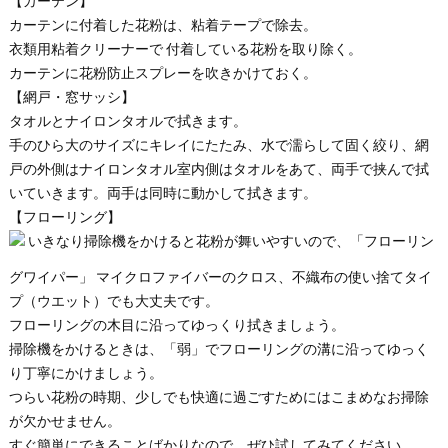
【カーテン】
カーテンに付着した花粉は、粘着テープで除去。
衣類用粘着クリーナーで 付着している花粉を取り除く。
カーテンに花粉防止スプレーを吹きかけておく。
【網戸・窓サッシ】
タオルとナイロンタオルで拭きます。
手のひら大のサイズにキレイにたたみ、水で濡らして固く絞り、網
戸の外側はナイロンタオル室内側はタオルをあて、両手で挟んで拭
いていきます。両手は同時に動かして拭きます。
【フローリング】
いきなり掃除機をかけると花粉が舞いやすいので、「フローリン
グワイパー」 マイクロファイバーのクロス、不織布の使い捨てタイ
プ（ウエット）でも大丈夫です。
フローリングの木目に沿ってゆっくり拭きましょう。
掃除機をかけるときは、「弱」でフローリングの溝に沿ってゆっく
り丁寧にかけましょう。
つらい花粉の時期、少しでも快適に過ごすためにはこまめなお掃除
が欠かせません。
すぐ簡単にできることばかりなので、ぜひ試してみてください。