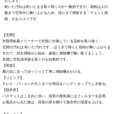
介します。
乾いた汚れは乾いたまま取り除くのが一般的ですが、花粉は人の
動きで空気中に舞い上がるため、湿らせて掃除する「ウェット掃
除」がおススメです
【玄関】
衣類用粘着クリーナーで衣類に付着している花粉を取り除く。
玄関の汚れは 乾いた汚れです 、ほうきで掃くと花粉が舞い上がりま
すので、拭き掃除から始め、最後に掃除機で吸い取りましょう。
玄関に空気清浄器を置くのも効果的です。
【和室】
畳の目に沿ってゆっくりと丁寧に掃除機をかける。
【リビング】
テレビ・パソコンのモニターや周辺をハンディモップでふき取る。
【脱衣所】
バスマットはこまめに洗い、浴室の換気扇にはフィルターを設置。
お風呂から出た後は、浴室の扉を開けて脱衣所の湿度を上げる。